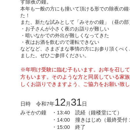
す除夜の鐘。
本年も一般の方にも撞いて頂ける形での除夜の鐘
た！
また、新たな試みとして「みそかの鐘」（昼の部
・お子さんが小さく夜のお詣りが難しい
・暗いなかでの外出が難しくなってきた
・夜はお酒を飲むので運転できない
などなど、さまざまな事情の方にお参り頂くべく
ました。ぜひご参拝ください。
※年明け受験に臨む子もいます。お年を召し
方もいます。そのような方と同居している家
しくお詣りできますよう、ご協力をお願い致
12
31
日時 令和7年
月
日
みそかの鐘 ・13:40 読経（鐘楼堂にて）
・14:00 撞きはじめ（最終受付 14
・15:00 終了