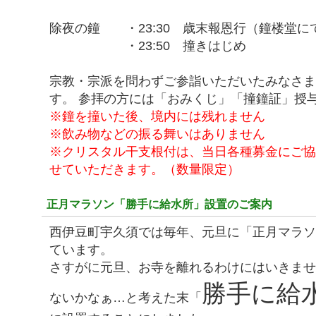
除夜の鐘 ・23:30 歳末報恩行（鐘楼堂に
・23:50 撞きはじめ
宗教・宗派を問わずご参詣いただいたみなさ
す。 参拝の方には「おみくじ」「撞鐘証」授
※鐘を撞いた後、境内には残れません
※飲み物などの振る舞いはありません
※クリスタル干支根付は、当日各種募金にご
せていただきます。（数量限定）
正月マラソン「勝手に給水所」設置のご案内
西伊豆町宇久須では毎年、元旦に「正月マラ
ています。
さすがに元旦、お寺を離れるわけにはいきま
勝手に給
ないかなぁ…と考えた末「