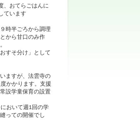
程度、おてらごはんに
しています
が９時半ごろから調理
ことから甘口のみ作
た。
のおすそ分け」として
ていますが、法雲寺の
程度かかります。支援
の常設学童保育の設置
会において週1回の学
を縫っての開催でし