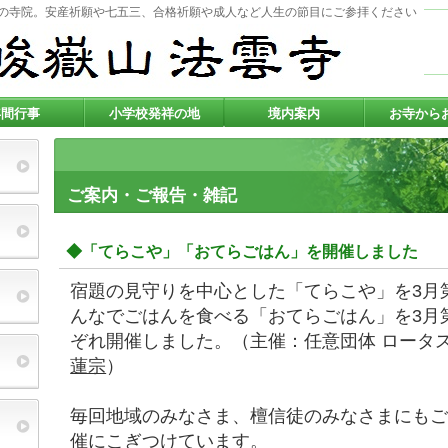
宗の寺院。安産祈願や七五三、合格祈願や成人など人生の節目にご参拝ください
年間行事
小学校発祥の地
境内案内
お寺から
ご案内・ご報告・雑記
◆「てらこや」「おてらごはん」を開催しました
宿題の見守りを中心とした「てらこや」を3月
んなでごはんを食べる「おてらごはん」を3月
ぞれ開催しました。（主催：任意団体 ロータ
蓮宗
）
毎回地域のみなさま、檀信徒のみなさまにも
催にこぎつけています。