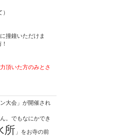
て）
まに撞鐘いただけま
与！
協力頂いた方のみとさ
ソン大会」が開催され
せん。でもなにかでき
水所
」をお寺の前