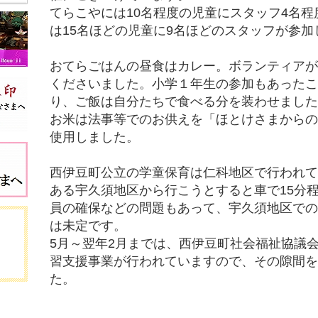
てらこやには10名程度の児童にスタッフ4名
は15名ほどの児童に9名ほどのスタッフが参加
おてらごはんの昼食はカレー。ボランティア
くださいました。小学１年生の参加もあった
り、ご飯は自分たちで食べる分を装わせまし
お米は法事等でのお供えを「ほとけさまから
使用しました。
西伊豆町公立の学童保育は仁科地区で行われ
ある宇久須地区から行こうとすると車で15分
員の確保などの問題もあって、宇久須地区で
は未定です。
5月～翌年2月までは、西伊豆町社会福祉協議
習支援事業が行われていますので、その隙間
た。