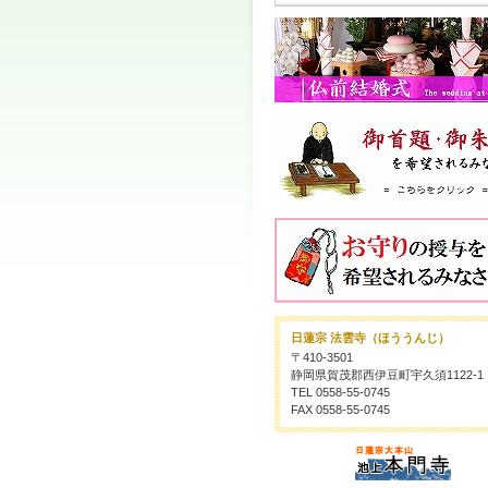
日蓮宗 法雲寺（ほううんじ）
〒410-3501
静岡県賀茂郡西伊豆町宇久須1122-1
TEL 0558-55-0745
FAX 0558-55-0745