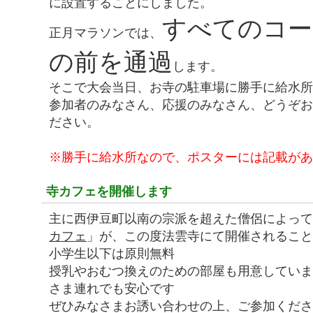
に設置することにしました。
すべてのコー
正月マラソンでは、
の前を通過
します。
そこで大会当日、お寺の駐車場に勝手に給水
参加者のみなさん、応援のみなさん、どうぞ
ださい。
※勝手に給水所なので、ポスターには記載が
寺カフェを開催します
主に西伊豆町以南の宗派を超えた僧侶によっ
カフェ
」が、この度法雲寺にて開催されるこ
小学生以下は原則無料
授乳やおむつ換えのための部屋も用意してい
さま連れでも安心です
ぜひみなさまお誘い合わせの上、ご参加くだ